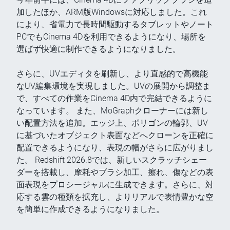
加したほか、ARM版Windowsに対応しました。これ
により、省電力で長時間駆動するタブレットやノート
PCでもCinema 4Dを利用できるようになり、場所を
選ばず快適に制作できるようになりました。
さらに、UVエディタを刷新し、より直感的で高機能
なUV編集環境を実現しました。UVの展開から調整ま
で、すべての作業をCinema 4D内で完結できるように
なっています。 また、MoGraphクローナーには新し
い配置方法を追加。エッジ上、ポリゴンの輪郭、UV
に基づいたオブジェクト表面などへクローンを正確に
配置できるようになり、表現の幅がさらに広がりまし
た。 Redshift 2026.8では、新しいスクラッチシェー
ダーを搭載し、摩耗やブラシ加工、擦れ、傷などの表
面表現をプロシージャルに生成できます。さらに、対
応する雲の種類を拡充し、よりリアルで表情豊かな空
を簡単に作成できるようになりました。