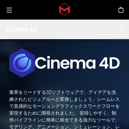
Toggle menu
Skip to main content
シ
CINEMA 4D
業界をリードする3Dソフトウェアで、アイデアを洗
練されたビジュアルへと変換しましょう。シームレス
で直感的なモーショングラフィックスワークフローを
実現するために開発されました。 習得しやすく、制
作パイプラインに簡単に統合できる強力なツールで、
モデリング、アニメーション、シミュレーション、レ