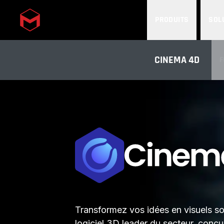
PRODUITS
SOL
Skip to main content
CINEMA 4D
F
Transformez vos idées en visuels s
logiciel 3D leader du secteur, conçu 