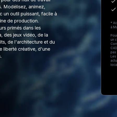
fs. Modélisez, animez,
 un outil puissant, facile à
line de production.
* A
rs primés dans les
à
M
, des jeux vidéo, de la
Pour
un 
ts, de l'architecture et du
Com
C4D.
 liberté créative, d'une
pas
.
Les 
actu
loca
Loa