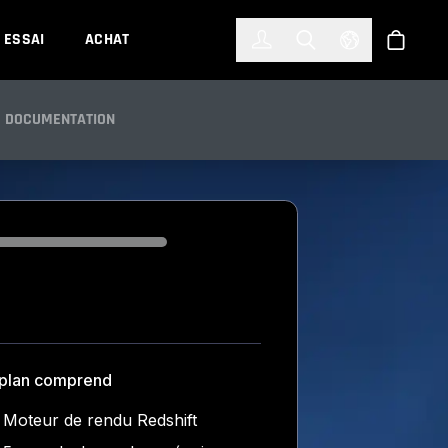
한국어
(KOREAN)
ESSAI
ACHAT
Connexion
Toggle Search
Select Languag
Boutiqu
DOCUMENTATION
ding...
 plan comprend
Moteur de rendu Redshift