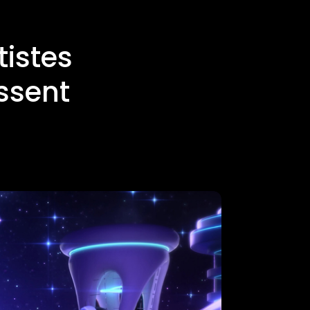
tistes
issent