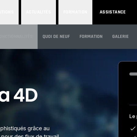
UTIONS
ACTUALITÉS
FORMATION
ASSISTANCE
ONCTIONNALITÉS
QUOI DE NEUF
FORMATION
GALERIE
APERÇU
Loa
Le
ophistiqués grâce au
pour des flux de travail