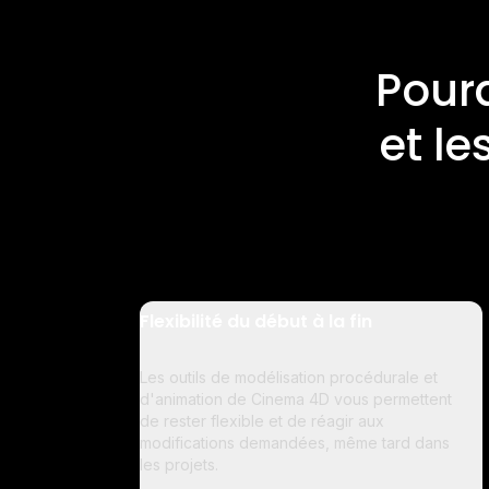
Pourq
et le
Flexibilité du début à la fin
Les outils de modélisation procédurale et
d'animation de Cinema 4D vous permettent
de rester flexible et de réagir aux
modifications demandées, même tard dans
les projets.