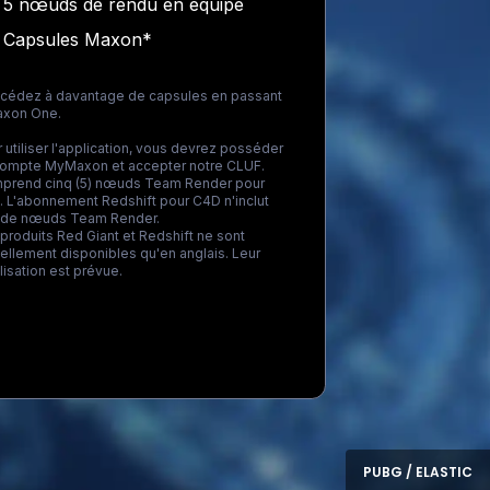
5 nœuds de rendu en équipe
Capsules Maxon*
ccédez à davantage de capsules en passant
axon One
.
 utiliser l'application, vous devrez posséder
compte MyMaxon et accepter notre CLUF.
prend cinq (5) nœuds Team Render pour
 L'abonnement Redshift pour C4D n'inclut
 de nœuds Team Render.
produits Red Giant et Redshift ne sont
ellement disponibles qu'en anglais. Leur
lisation est prévue.
ding...
PUBG / ELASTIC