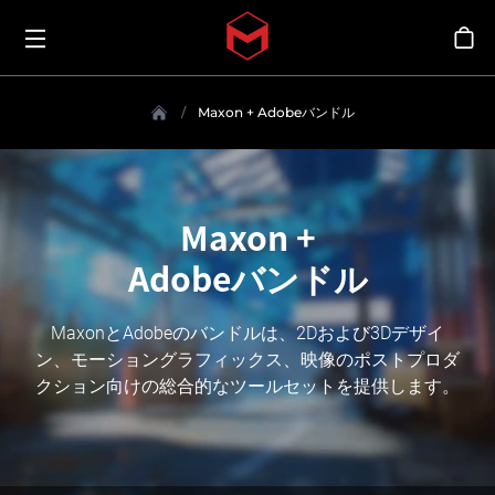
Toggle menu
Skip to main content
シ
Maxon + Adobeバンドル
Maxon +
Adobeバンドル
MaxonとAdobeのバンドルは、2Dおよび3Dデザイ
ン、モーショングラフィックス、映像のポストプロダ
クション向けの総合的なツールセットを提供します。