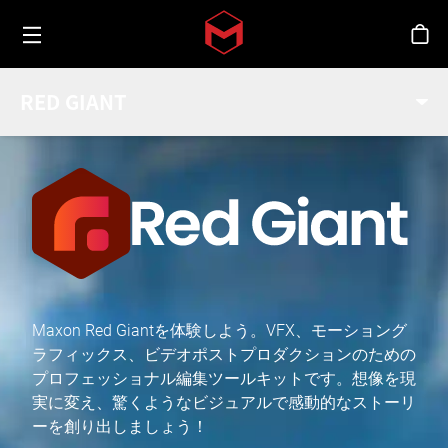
Toggle menu
Skip to main content
シ
RED GIANT
Maxon Red Giantを体験しよう。VFX、モーショング
ラフィックス、ビデオポストプロダクションのための
プロフェッショナル編集ツールキットです。想像を現
実に変え、驚くようなビジュアルで感動的なストーリ
ーを創り出しましょう！