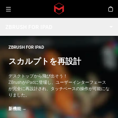
Toggle menu
Skip to main content
シ
ZBRUSH FOR IPAD
ZBRUSH FOR IPAD
スカルプトを再設計
デスクトップから飛び出そう！
ZBrushがiPadに登場し、ユーザーインターフェース
が完全に再設計され、タッチベースの操作が可能にな
りました。
新機能 →