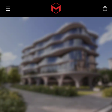
Toggle menu
Skip to main content
シ
News Gallery_Slider