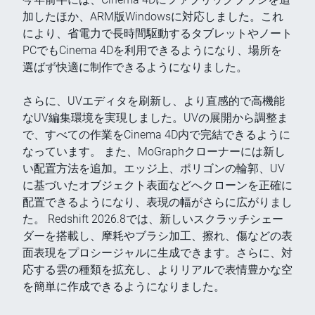
加したほか、ARM版Windowsに対応しました。これ
により、省電力で長時間駆動するタブレットやノート
PCでもCinema 4Dを利用できるようになり、場所を
選ばず快適に制作できるようになりました。
さらに、UVエディタを刷新し、より直感的で高機能
なUV編集環境を実現しました。UVの展開から調整ま
で、すべての作業をCinema 4D内で完結できるように
なっています。 また、MoGraphクローナーには新し
い配置方法を追加。エッジ上、ポリゴンの輪郭、UV
に基づいたオブジェクト表面などへクローンを正確に
配置できるようになり、表現の幅がさらに広がりまし
た。 Redshift 2026.8では、新しいスクラッチシェー
ダーを搭載し、摩耗やブラシ加工、擦れ、傷などの表
面表現をプロシージャルに生成できます。さらに、対
応する雲の種類を拡充し、よりリアルで表情豊かな空
を簡単に作成できるようになりました。