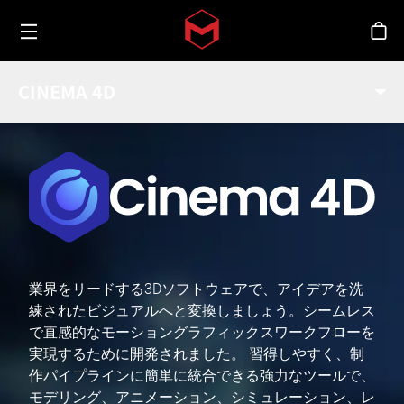
Toggle menu
Skip to main content
シ
CINEMA 4D
業界をリードする3Dソフトウェアで、アイデアを洗
練されたビジュアルへと変換しましょう。シームレス
で直感的なモーショングラフィックスワークフローを
実現するために開発されました。 習得しやすく、制
作パイプラインに簡単に統合できる強力なツールで、
モデリング、アニメーション、シミュレーション、レ