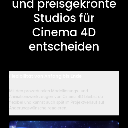
und preisgekrönte
Studios für
Cinema 4D
entscheiden
Flexibilität von Anfang bis Ende
Mit den prozeduralen Modellierungs- und
Animationswerkzeugen von Cinema 4D bleibst du
flexibel und kannst auch spät im Projektverlauf auf
Änderungswünsche reagieren.