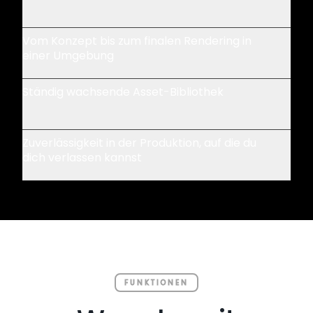
Vom Konzept bis zum finalen Rendering in
einer Umgebung
Ständig wachsende Asset-Bibliothek
Zuverlässigkeit in der Produktion, auf die du
dich verlassen kannst
FUNKTIONEN