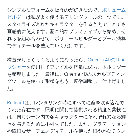
シンプルなフォームを扱うのが好きなので、
ボリューム
ビルダー
は私がよく使うモデリングツールの一つです。
スタイライズされたキャラクターを作るうえで、とても
直感的に使えます。基本的なプリミティブから始め、そ
れらを組み合わせて、ボリュームビルダーとブール演算
でディテールを整えていくだけです。
構造がしっくりくるようになったら、
Cinema 4Dのリメ
ッシャー
を使用してファイルを軽量に保ち、トポロジー
を整理しました。最後に、Cinema 4Dのスカルプティン
グツールを使って形状をもう一度微調整し、仕上げまし
た。
Redshift
は、レンダリング時にすべてに命を吹き込んで
くれた存在です。照明に関して提供される精度と柔軟性
は、同じシーン内で各キャラクターにそれぞれ異なる輝
きを与えるために不可欠でした。また、グラデーション
や繊細なサーフェスディテールを使った細やかなテクス