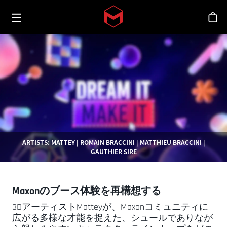
Toggle menu
Skip to main content
シ
ARTISTS: MATTEY | ROMAIN BRACCINI | MATTHIEU BRACCINI |
GAUTHIER SIRE
Maxonのブース体験を再構想する
3DアーティストMatteyが、Maxonコミュニティに
広がる多様な才能を捉えた、シュールでありなが