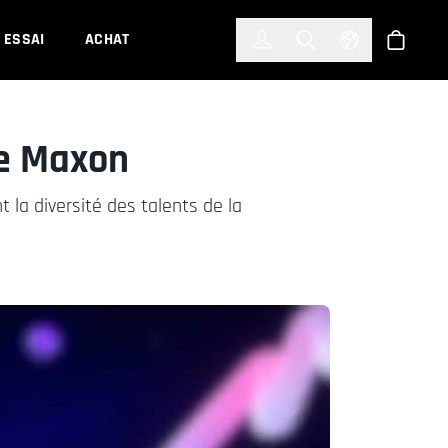
한국어
(KOREAN)
ESSAI
ACHAT
Connexion
Toggle Search
Select Languag
Boutiqu
de Maxon
 la diversité des talents de la