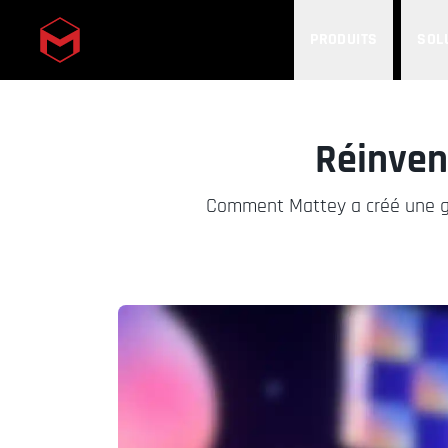
PRODUITS
SOL
Skip to main content
Réinven
Comment Mattey a créé une gale