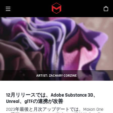
Toggle menu
Skip to main content
シ
ARTIST: ZACHARY CORZINE
12月リリースでは、Adobe Substance 3D、
Unreal、glTFの連携が改善
2023年最後と月次アップデートでは、Maxon One