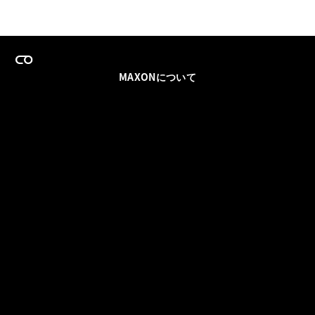
MAXONについて
採用情報
チームセールス
登録メールを更新
ソーシャル
パートナー
利用規約
プライバシーポリシー
© 2026 Maxon Computer GmbH. All Rights Reserved. Maxon Computer GmbH is part of the Nemetschek
Group.