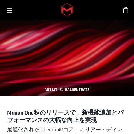
Toggle menu
Skip to main content
シ
ARTIST: EJ HASSENFRATZ
Maxon One秋のリリースで、新機能追加とパ
フォーマンスの大幅な向上を実現
最適化されたCinema 4Dコア、よりアートディレ