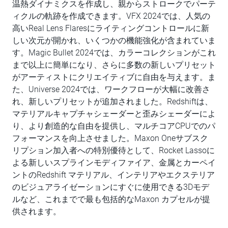
温熱ダイナミクスを作成し、親からストロークでパーテ
ィクルの軌跡を作成できます。VFX 2024では、人気の
高いReal Lens Flaresにライティングコントロールに新
しい次元が開かれ、いくつかの機能強化が含まれていま
す。Magic Bullet 2024では、カラーコレクションがこれ
まで以上に簡単になり、さらに多数の新しいプリセット
がアーティストにクリエイティブに自由を与えます。ま
た、Universe 2024では、ワークフローが大幅に改善さ
れ、新しいプリセットが追加されました。Redshiftは、
マテリアルキャプチャシェーダーと歪みシェーダーによ
り、より創造的な自由を提供し、マルチコアCPUでのパ
フォーマンスを向上させました。Maxon Oneサブスク
リプション加入者への特別優待として、Rocket Lassoに
よる新しいスプラインモディファイア、金属とカーペイ
ントのRedshift マテリアル、インテリアやエクステリア
のビジュアライゼーションにすぐに使用できる3Dモデ
ルなど、これまでで最も包括的なMaxon カプセルが提
供されます。