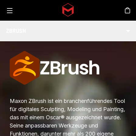
Toggle menu
Skip to main content
Sho
ZBRUSH
BRANCHEN
Maxon ZBrush ist ein branchenführendes Tool
für digitales Sculpting, Modeling und Painting,
das mit einem Oscar® ausgezeichnet wurde.
Seine anpassbaren Werkzeuge und
Funktionen, darunter mehr als 200 eigene