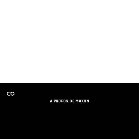
À PROPOS DE MAXON
EMPLOI
PROGRAMME DE LICENCES D'ÉQUIPES