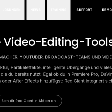
LÖSUNGEN
NEWS
TRAINING
SUPPORT
DEMO
e Video-Editing-Tool
MEMACHER, YOUTUBER, BROADCAST-TEAMS UND VI
ektur, Partikeleffekte, intelligente Übergänge und viele
die du bereits nutzt. Egal ob du in Premiere Pro, DaVi
der After Effects hinzufügst: Red Giant integriert sich d
Sieh dir Red Giant in Aktion an