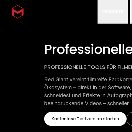
PRODUKTE
Skip to main content
Professionell
PROFESSIONELLE TOOLS FÜR FIL
Red Giant vereint filmreife Farbkorr
Ökosystem – direkt in der Software, 
schneidest und Effekte in Autograph o
beeindruckende Videos – schneller.
Kostenlose Testversion starten