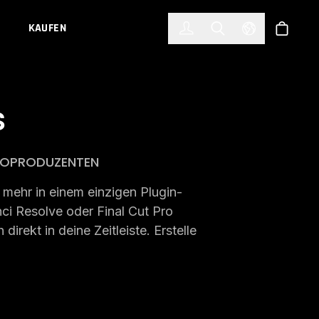
한국어
(KOREAN)
KAUFEN
Anmelden
Toggle Search
Select Languag
Shop
s
DEOPRODUZENTEN
s mehr in einem einzigen Plugin-
nci Resolve oder Final Cut Pro
irekt in deine Zeitleiste. Erstelle