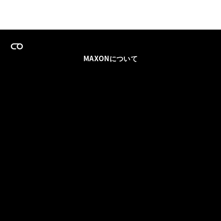
MAXONについて
採用情報
チームセールス
登録メールを更新
ソーシャル
パートナー
利用規約
プライバシーポリシー
© 2026 Maxon Computer GmbH. All Rights Reserved. Maxon Computer GmbH is part of the Nemetschek