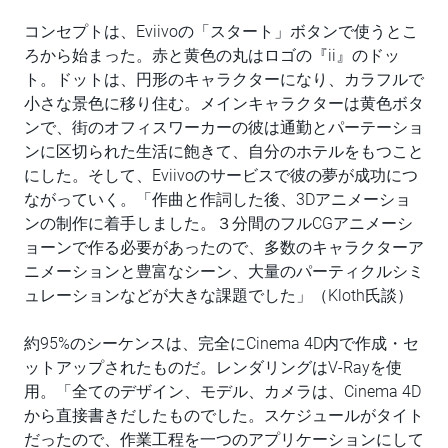
コンセプトは、Eviivoの「スタート」ボタンで使うとこ
ろから始まった。赤と黄色の丸はロゴの『ii』のドッ
ト。ドットは、円形のキャラクターになり、カラフルで
小さな景色に移り住む。メインキャラクターは黄色ボタ
ンで、街のオフィスワーカーの彼は通勤とパーテーショ
ンに区切られた生活に飽きて、自分のホテルをもつこと
にした。そして、Eviivoのサービスで彼の夢が成功につ
ながっていく。「作曲と作詞した後、3Dアニメーショ
ンの制作に着手しました。３分間のフルCGアニメーシ
ョーンで作る必要があったので、多数のキャラクターア
ニメーションと豊富なシーン、大量のパーティクルシミ
ュレーションなどが大きな課題でした」（Kloth氏談）
約95%のシーケンスは、完全にCinema 4D内で作成・セ
ットアップされたものだ。レンダリングはV-Rayを使
用。「全てのデザイン、モデル、カメラは、Cinema 4D
から直接書きだしたものでした。スケジュールがタイト
だったので、作業工程を一つのアプリケーションにして