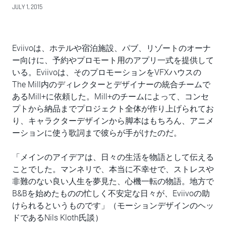
JULY 1, 2015
Eviivoは、ホテルや宿泊施設、パブ、リゾートのオーナ
ー向けに、予約やプロモート用のアプリ一式を提供して
いる。Eviivoは、そのプロモーションをVFXハウスの
The Mill内のディレクターとデザイナーの統合チームで
あるMill+に依頼した。Mill+のチームによって、コンセ
プトから納品までプロジェクト全体が作り上げられてお
り、キャラクターデザインから脚本はもちろん、アニメ
ーションに使う歌詞まで彼らが手がけたのだ。
「メインのアイデアは、日々の生活を物語として伝える
ことでした。マンネリで、本当に不幸せで、ストレスや
非難のない良い人生を夢見た、心機一転の物語。地方で
B&Bを始めたものの忙しく不安定な日々が、Eviivoの助
けられるというものです」（モーションデザインのヘッ
ドであるNils Kloth氏談）