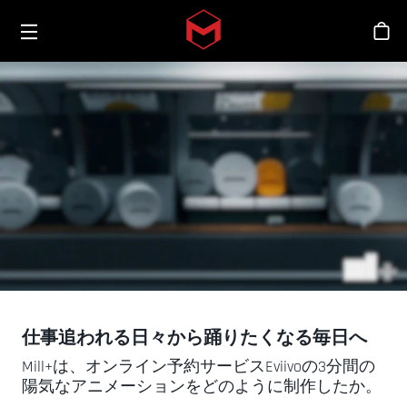
Toggle menu
Skip to main content
シ
仕事追われる日々から踊りたくなる毎日へ
Mill+は、オンライン予約サービスEviivoの3分間の
陽気なアニメーションをどのように制作したか。