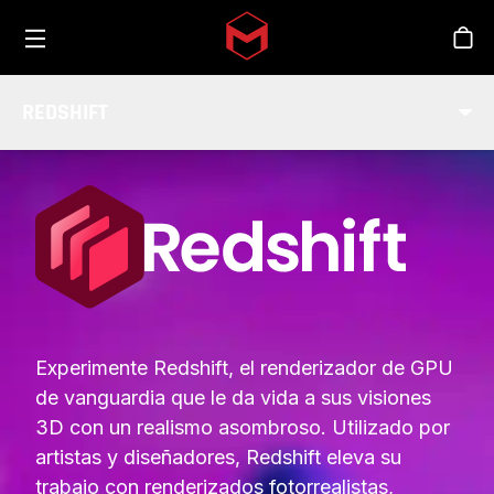
Toggle menu
Skip to main content
Tien
REDSHIFT
INTEGRACIONES
Experimente Redshift, el renderizador de GPU
de vanguardia que le da vida a sus visiones
3D con un realismo asombroso. Utilizado por
artistas y diseñadores, Redshift eleva su
trabajo con renderizados fotorrealistas,