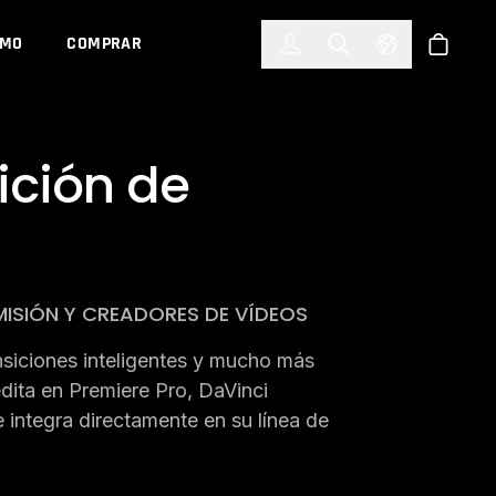
한국어
(KOREAN)
EMO
COMPRAR
Registrarse
Toggle Search
Select Languag
Tienda
ición de
MISIÓN Y CREADORES DE VÍDEOS
ansiciones inteligentes y mucho más
edita en Premiere Pro, DaVinci
 integra directamente en su línea de