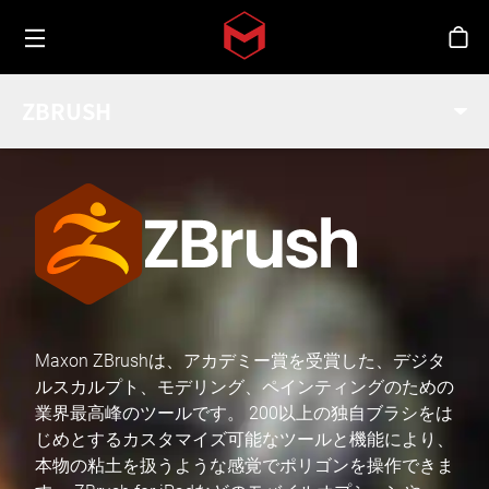
Toggle menu
Skip to main content
シ
ZBRUSH
業界
Maxon ZBrushは、アカデミー賞を受賞した、デジタ
ルスカルプト、モデリング、ペインティングのための
業界最高峰のツールです。 200以上の独自ブラシをは
じめとするカスタマイズ可能なツールと機能により、
本物の粘土を扱うような感覚でポリゴンを操作できま