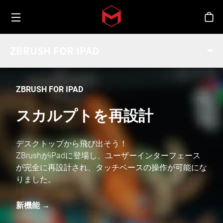
Toggle menu
Skip to main content
シ
ZBRUSH FOR IPAD
ZBRUSH FOR IPAD
スカルプトを再設計
デスクトップから飛び出そう！
ZBrushがiPadに登場し、ユーザーインターフェース
が完全に再設計され、タッチベースの操作が可能にな
りました。
新機能 →