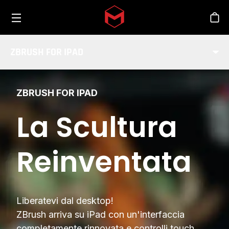
Toggle menu
Skip to main content
Sho
ZBRUSH FOR IPAD
ZBRUSH FOR IPAD
La Scultura
Reinventata
Liberatevi dal desktop!
ZBrush arriva su iPad con un'interfaccia
completamente rinnovata e controlli touch.