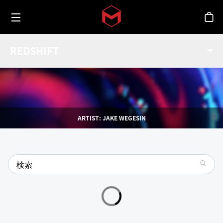
Toggle menu
Skip to main content
シ
機能
REDSHIFT
連携
Redshiftのすべての機能を使いこなす。
ARTIST: JAKE WEGESIN
search