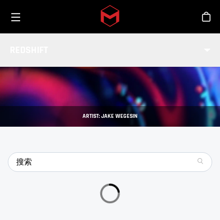
Toggle menu
Skip to main content
商
特点
REDSHIFT
整合
掌握Redshift的所有功能。
ARTIST: JAKE WEGESIN
search