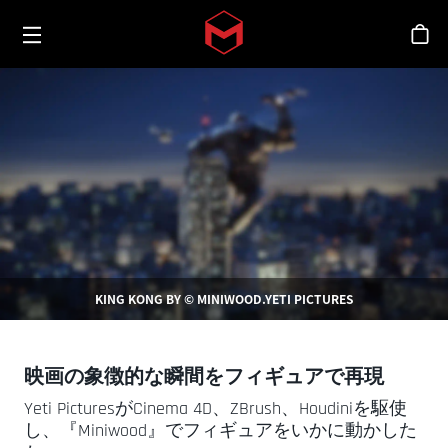
Toggle menu
Skip to main content
シ
KING KONG BY © MINIWOOD.YETI PICTURES
映画の象徴的な瞬間をフィギュアで再現
Yeti PicturesがCinema 4D、ZBrush、Houdiniを駆使
し、『Miniwood』でフィギュアをいかに動かした