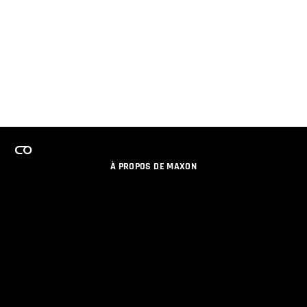
À PROPOS DE MAXON
EMPLOI
PROGRAMME DE LICENCES D'ÉQUIPES
RESTER INFORME DES NOUVEAUTES PAR EMAIL
MEDIAS SOCIAUX