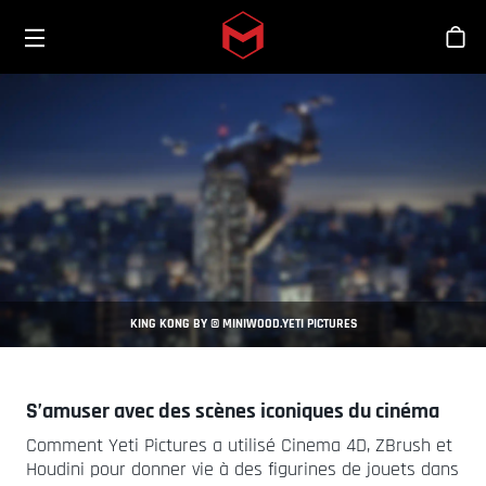
Toggle menu
Skip to main content
Bout
KING KONG BY © MINIWOOD.YETI PICTURES
S’amuser avec des scènes iconiques du cinéma
Comment Yeti Pictures a utilisé Cinema 4D, ZBrush et
Houdini pour donner vie à des figurines de jouets dans