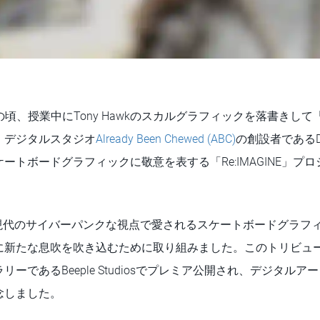
rは子供の頃、授業中にTony Hawkのスカルグラフィックを落書き
、デジタルスタジオ
Already Been Chewed (ABC)
の創設者であるD
ートボードグラフィックに敬意を表する「Re:IMAGINE」プ
、現代のサイバーパンクな視点で愛されるスケートボードグラフ
に新たな息吹を吹き込むために取り組みました。このトリビュ
ーであるBeeple Studiosでプレミア公開され、デジタル
念しました。