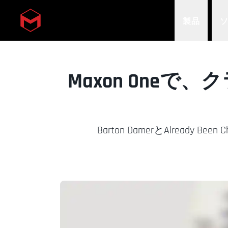
製品
Skip to main content
Maxon One
Barton DamerとAlready 