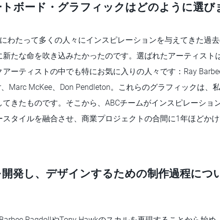
ートボード・グラフィックはどのように選び
にわたって多くの人々にインスピレーションを与えてきた過去
に新たな命を吹き込みたかったのです。選ばれたアーティスト
ティストの中でも特にお気に入りの人々です：Ray Barbee、Vern
Cliver、Marc McKee、Don Pendleton。これらのグラフィ
してきたものです。そこから、ABCチームがインスピレーショ
ースタイルを融合させ、商業プロジェクトの合間に1年ほどか
を開発し、デザインするための制作過程につ
Barbee RagdollやTony Hawkのスカルを再現することから始め