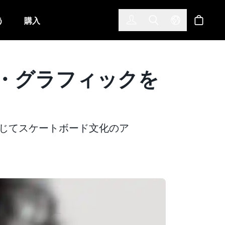
한국어
(KOREAN)
う
購入
サインイン
Toggle Search
Select Langu
ショッ
ード・グラフィックを
MAGINE’を通じてスケートボード文化のア