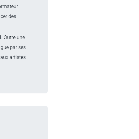
formateur
acer des
4. Outre une
ngue par ses
aux artistes