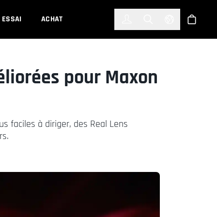
한국어
(KOREAN)
ESSAI
ACHAT
Connexion
Toggle Search
Select Languag
Boutiqu
éliorées pour Maxon
 faciles à diriger, des Real Lens
rs.