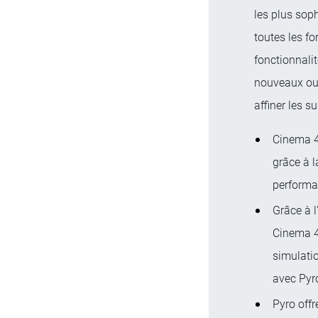
les plus sop
toutes les fo
fonctionnalit
nouveaux out
affiner les s
Cinema 4D
grâce à 
performa
Grâce à l
Cinema 4D
simulatio
avec Pyr
Pyro offr