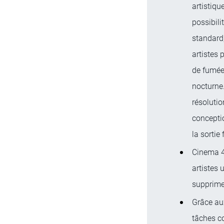
artistiqu
possibili
standard,
artistes 
de fumée 
nocturne.
résolutio
conceptio
la sortie 
Cinema 4
artistes 
supprime
Grâce au
tâches co