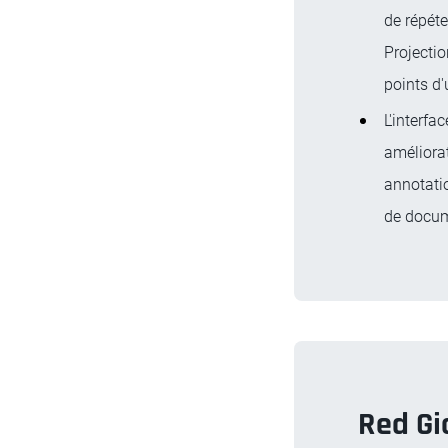
de répéte
Projectio
points d'
L'interfa
améliorat
annotatio
de docum
Red Gi