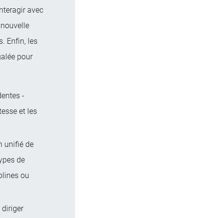
nteragir avec
 nouvelle
. Enfin, les
galée pour
entes -
esse et les
 unifié de
types de
plines ou
diriger