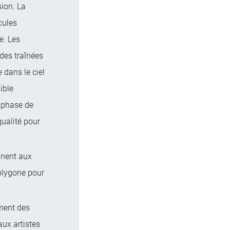
sion. La
cules
e. Les
des traînées
 dans le ciel
ible
a phase de
qualité pour
nent aux
polygone pour
ment des
aux artistes