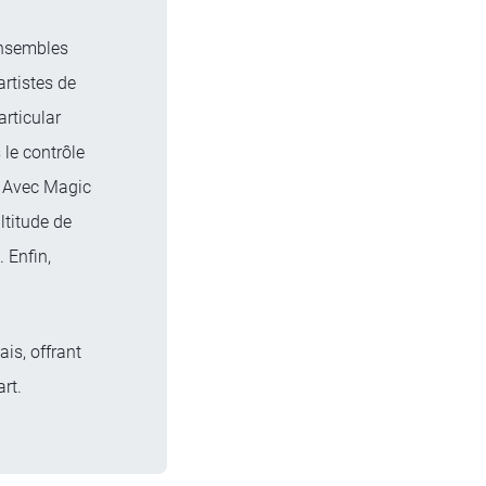
ensembles
rtistes de
rticular
le contrôle
s. Avec Magic
ltitude de
 Enfin,
is, offrant
art.