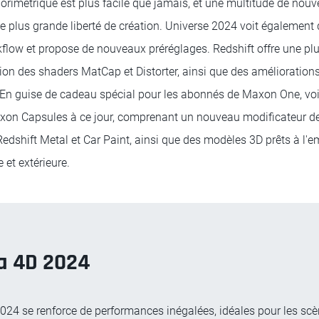
lorimétrique est plus facile que jamais, et une multitude de nou
une plus grande liberté de création. Universe 2024 voit égalemen
flow et propose de nouveaux préréglages. Redshift offre une plu
ation des shaders MatCap et Distorter, ainsi que des amélioratio
En guise de cadeau spécial pour les abonnés de Maxon One, voici
xon Capsules à ce jour, comprenant un nouveau modificateur de
edshift Metal et Car Paint, ainsi que des modèles 3D prêts à l'e
e et extérieure.
a 4D 2024
24 se renforce de performances inégalées, idéales pour les scè