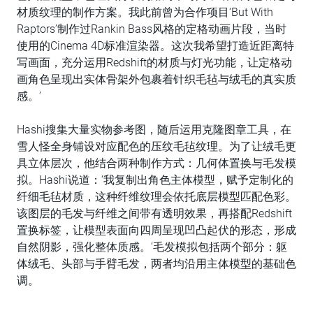
材质纹理的制作方案。我此前曾为合作项目‘But With
Raptors’制作过Rankin Bass风格的定格动画片段，当时
使用的Cinema 4D标准渲染器。这次我希望打造近距离特
写画面，充分运用Redshift的材质与灯光功能，让定格动
画角色呈现出实体骨架外包裹着针织毛毡与绒毛的真实质
感。’
Hashi搜集大量实物参考图，随后运用克隆图章工具，在
雪人怪全身铺设对应配色的压纹毛毡纹理。为了让绒毛更
具立体层次，他结合两种制作方式：几何体置换与毛发模
拟。Hashi说道：‘我复制出角色主体模型，赋予定制化的
纤细毛毡材质，这种纤维纹理会依托底层模型匹配色彩。
该图层的毛发与纤维之间带有透明效果，再搭配Redshift
置换标签，让模型表面向四周呈现凹凸起伏的形态，形成
自然阴影，强化整体质感。’毛发模拟包括两个部分：躯
体绒毛、头部与手臂毛发，两者均沿用主体模型的基础色
调。