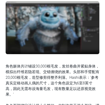
角色躯体共计铺设30,000根毛发，发丝卷曲并紧贴身体，
模拟出纤维若隐若现、交错缠绕的效果。头部和手臂配有
20,000根毛发，造型修剪得整齐利落。Hashi表示：‘参考
真实定格动画人偶的尺寸，这个角色设定为6至8英寸
高，因此无需布设海量毛发，现有数量足以还原视觉效
果。’