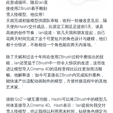
此形成循环。随后Ian直
接使用ZBrush着手雕刻
雪人怪模型。他仅用1
天就完成初版模型供团队审核，收到一轮修改意见后，隔
天便向Hashi交付成品，比原定工期足足提前5天。谈及
高效的创作节奏，Ian说道：‘前几天我和朋友提起，自己
花两天时间完成了这个可爱短片的角色设计与建模，他们
都十分惊讶，不敢相信一个角色能在两天内落地。’
除了天赋和过去十年间在使用ZBrush过程中磨练出的技
能，Ian还受益于ZBrush中一些令人惊叹的改进，这些改
进让模型导入Cinema 4D的流程变得比以往更加简洁顺
畅。他解释道：‘如今可直接在ZBrush内完成拓扑重构，
能快速产出适配动画制作的模型，方便对接流程中的其他
艺术家。’
借助‘GoZ’一键互通功能，Hashi可以将ZBrush中的模型几
何体直接导入Cinema 4D。Hash表示：‘Ian提前向我交付
雪人怪模型，也让我得以利用周末时间，钻研角色绑定与