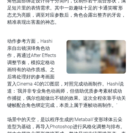
角色面部绑定设计得十分简约，仅制作若干混合形状，满
足短片里的表情需求。其中一款趣味十足的‘卡通笑嘴’形
态尤为亮眼，调至对应参数后，角色会露出整齐的牙齿，
精准表现出害羞的神态。
动作参考方面，Hashi
亲自出镜演绎角色动
作，再通过After Effects
调整节奏，模拟定格动
画特有的动作质感。之
后将处理好的参考画面
置入Cinema 4D的2D图层，对照完成动画制作。Hashi说
道：‘我并非专业角色动画师，但借助优质参考素材或动
作捕捉，偶尔也能做出不错的效果。这次全程依靠手动关
键帧配合角色绑定完成，本质上属于逐帧动画制作。’
场景中的天空，是以程序生成的‘Metaball’变形球体云朵
造型为基础，再导入Photoshop进行风格化调整与排布。