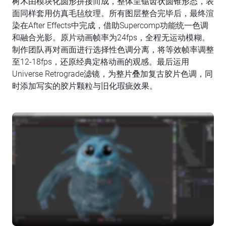
树木由模块化圆形拼接而成，整体呈锯齿状圆锥形态，表
面同样套用仿真毛毡纹理。所有图层整合完毕后，最终渲
染在After Effects中完成，借助Supercomp功能统一色调
和融合光影。原片动画帧率为24fps，全程无运动模糊。
制作团队再对画面进行选择性色调分离，将等效帧率调整
至12-18fps，还原经典定格动画的观感。最后运用
Universe Retrograde滤镜，为整片叠加复古胶片色调，同
时添加写实的胶片颗粒与旧化瑕疵效果。