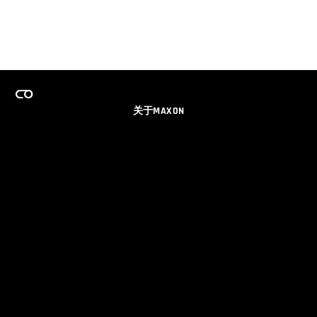
关于MAXON
事业
团队许可证计划
获取电子邮件更新
社交媒体
伙伴
品牌
隐私政策