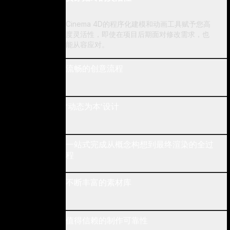
Cinema 4D的程序化建模和动画工具赋予您高
度灵活性，即使在项目后期面对修改需求，也
能从容应对。
流畅的创意流程
‘动态为本’设计
一站式完成从概念构想到最终渲染的全过
程
不断丰富的素材库
值得信赖的制作可靠性