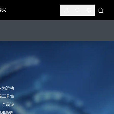
한국어
(KOREAN)
购买
登入
Toggle Search
Select Languag
商店
专为运动
该工具简
、产品设
制和高效