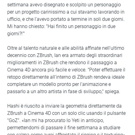
settimana avevo disegnato e scolpito un personaggio
per un progetto carinissimo a cui stavamo lavorando in
ufficio, e che l'avevo portato a termine in soli due giorni.
Mi hanno chiesto: "Hai finito un personaggio in due
giorni?!'"
Oltre al talento naturale e alle abilità affinate nell'ultimo
decennio con ZBrush, Ian era armato degli straordinari
miglioramenti in ZBrush che rendono il passaggio a
Cinema 4D ancora più facile e veloce. "Poter effettuare il
retopo direttamente all'interno di ZBrush rendeva ideale
completare un modello pronto per l'animazione e
passarlo a un altro artista in fase di sviluppo," spiega.
Hashi è riuscito a inviare la geometria direttamente da
ZBrush a Cinema 4D con un solo clic usando il pulsante
"GoZ". «Ian mi ha procurato lo Yeti in anticipo,
permettendomi di passare il fine settimana a studiare
con calma come avrei affrontato il rigging e il texturing»