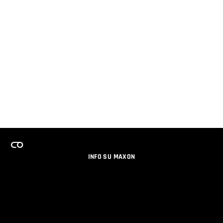
INFO SU MAXON
LAVORA CON NOI
PROGRAMMA LICENZE PER TEAM
NEWSLETTER