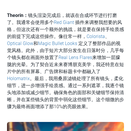
Theorin：
镜头渲染完成后，就该在合成环节进行打磨
了。我通常会使用多个
Red Giant
插件来调整我想要的风
格，但这次还有一个额外的挑战，就是要在保持手绘质感
的前提下完成这些操作。像往常一样，
Colorista
、
Optical Glow
和
Magic Bullet Looks
定义了整部作品的视
觉风格。此外，由于短片大部分发生在日落时分，几乎每
个镜头都在画面外放置了
Real Lens Flares
来增加一层朦
胧的光晕。为了契合近未来赛博朋克美学，我还特意在短
片中的所有屏幕、广告牌和标题卡中都融入了
Holomatrix
。最后，我用桑原滤镜处理了所有镜头，柔化
细节，进一步增强手绘质感。通过一系列遮罩，我逐个镜
头地添加或减少细节。确保角色的面部和关键细节保持清
晰，并在某些镜头的背景中弱化这些细节。这个细微的步
骤为最终画面增添了那10%的亮眼效果。