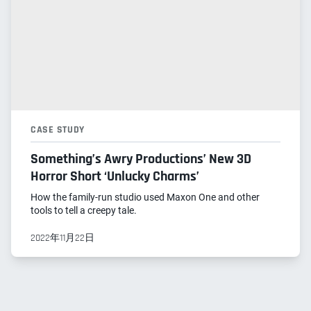
CASE STUDY
Something’s Awry Productions’ New 3D
Horror Short ‘Unlucky Charms’
How the family-run studio used Maxon One and other
tools to tell a creepy tale.
2022年11月22日