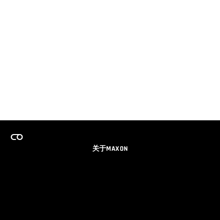
关于MAXON
事业
团队许可证计划
获取电子邮件更新