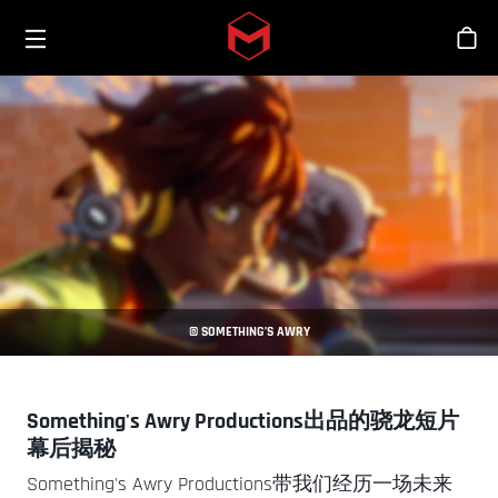
Toggle menu
Skip to main content
商
© SOMETHING’S AWRY
Something's Awry Productions出品的骁龙短片
幕后揭秘
Something's Awry Productions带我们经历一场未来