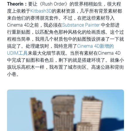
Theorin：
要让《Rush Order》的世界栩栩如生，很大程
度上依赖于
Kitbash3D
的素材资源，几乎所有背景素材都
来自他们的赛博朋克套件。不过，在把这些素材导入
Cinema 4D之前，我必须在
Substance Painter
中全部进
行重新贴图，以匹配角色那种风格化的绘画质感。这个过
程相当简单，我用几个材质包中的贴图预设拼凑了一下就
搞定了。处理建筑时，我特意用了
Cinema 4D新增的
UDIM工具
来最大化细节表现。当所有素材在Cinema 4D
中完成了贴图和着色后，剩下的就是搭建环境了。就像小
孩玩乐高积木一样，我布置了城市街区、高速公路和背街
小巷。