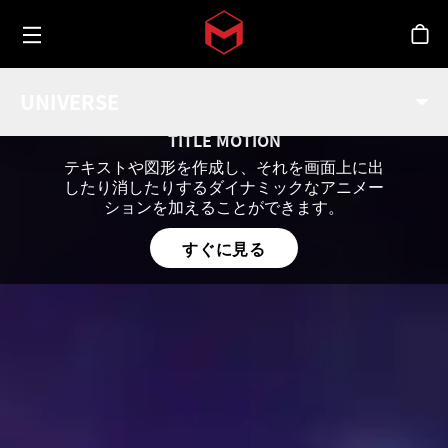
Toggle menu
Skip to main content
シ
UNIVERSE
UNIVERSEのパート
TITLE MOTION
テキストや図形を作成し、それを画面上に出
したり消したりするダイナミックなアニメー
ションを加えることができます。
すぐに見る