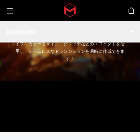
Toggle menu
Skip to main content
シ
トランジション
UNIVERSE
3D トランジション、ボケ、カメラシェイク、ラジアルワ
イプ、カラーモザイク、グリッチなどのエフェクトを活
用し、シームレスなトランジションを瞬時に作成できま
す！