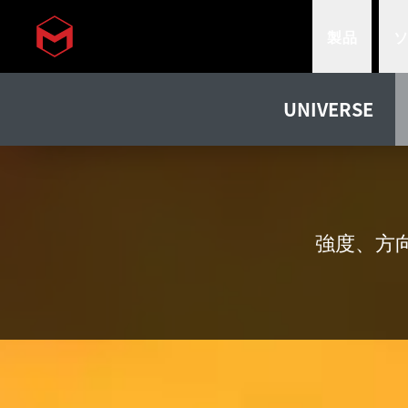
製品
Skip to main content
UNIVERSE
強度、方