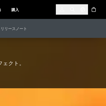
한국어
(KOREAN)
う
購入
サインイン
Toggle Search
Select Langu
ショッ
リリースノート
フェクト。