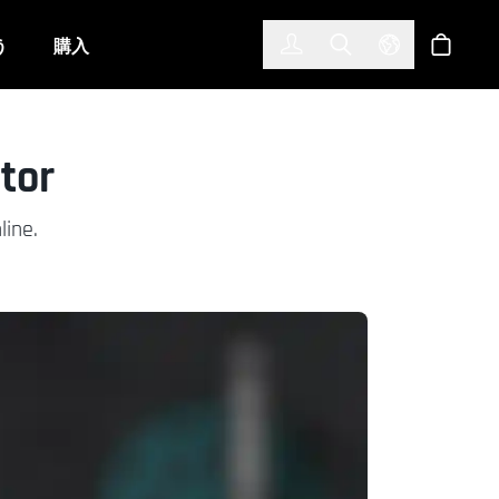
한국어
(KOREAN)
う
購入
サインイン
Toggle Search
Select Langu
ショッ
tor
line.