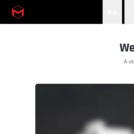
製品
Skip to main content
We
A vi