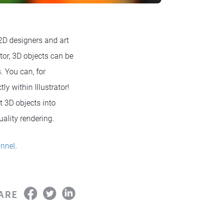
2D designers and art
tor, 3D objects can be
. You can, for
y within Illustrator!
t 3D objects into
uality rendering.
nnel
.
ARE