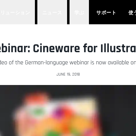
ソリューション
ニュース
学ぶ
サポート
使
binar: Cineware for Illustra
deo of the German-language webinar is now available on
JUNE 19, 2018