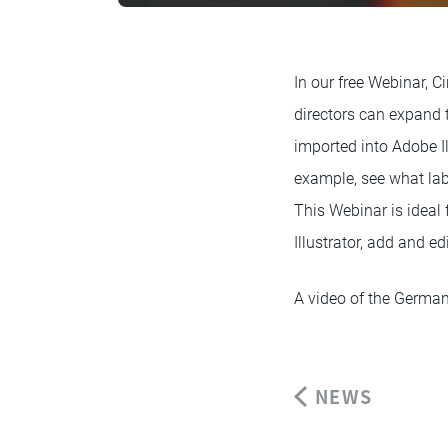
In our free Webinar, 
directors can expand t
imported into Adobe Il
example, see what lab
This Webinar is ideal 
Illustrator, add and e
A video of the German
NEWS