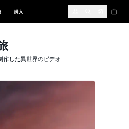
한국어
(KOREAN)
う
購入
サインイン
Toggle Search
Select Langu
ショッ
旅
ために制作した異世界のビデオ