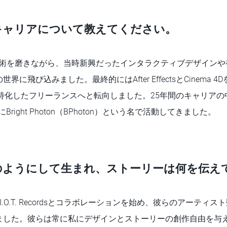
キャリアについて教えてください。
集技術を磨きながら、当時新興だったインタラクティブデザイン
に飛び込みました。最終的にはAfter EffectsとCinema 
化したフリーランスへと転向しました。25年間のキャリアの中で、K
にBright Photon（BPhoton）という名で活動してきました。
のようにして生まれ、ストーリーは何を伝え
.O.T. Recordsとコラボレーションを始め、彼らのアーティ
ました。彼らは常に私にデザインとストーリーの創作自由を与