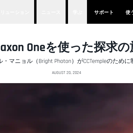
ソリューション
ニュース
学ぶ
サポート
使
Maxon Oneを使った探求の
ニョル（Bright Photon）がCCTempleの
AUGUST 20, 2024