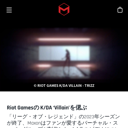
Toggle menu
Skip to main content
シ
© RIOT GAMES K/DA VILLAIN - TRIZZ
Riot Gamesの K/DA ‘Villain’を偲ぶ
「リーグ・オブ・レジェンド」の2023年シーズン
が終了、Maxonはファンが愛するバーチャル・ス