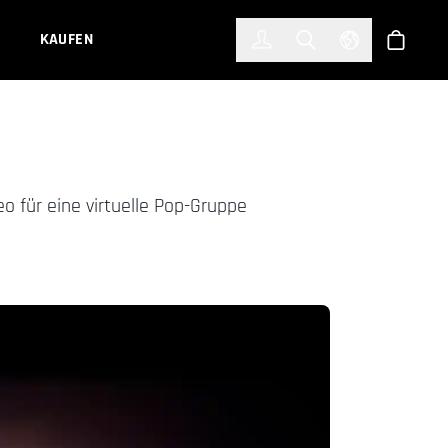
한국어
(KOREAN)
KAUFEN
Anmelden
Toggle Search
Select Languag
Shop
o für eine virtuelle Pop-Gruppe