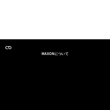
MAXONについて
採用情報
チームセールス
登録メールを更新
ソーシャル
パートナー