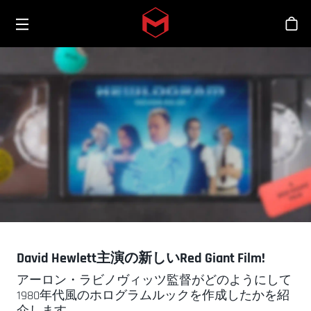
Toggle menu
Skip to main content
シ
David Hewlett主演の新しいRed Giant Film!
アーロン・ラビノヴィッツ監督がどのようにして
1980年代風のホログラムルックを作成したかを紹
介します。