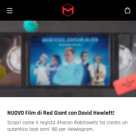
Toggle menu
Skip to main content
Sho
NUOVO Film di Red Giant con David Hewlett!
Scopri come il regista Aharon Rabinowitz ha creato un
autentico look anni '80 per Hewlogram.