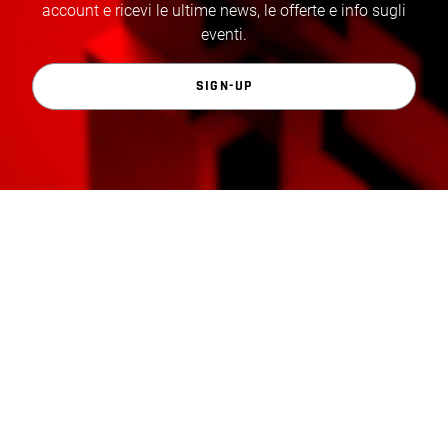
account e ricevi le ultime news, le offerte e info sugli
eventi.
SIGN-UP