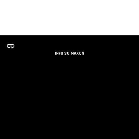
INFO SU MAXON
LAVORA CON NOI
PROGRAMMA LICENZE PER TEAM
NEWSLETTER
SOCIAL MEDIA
PARTNERS
DATI AZIENDALI