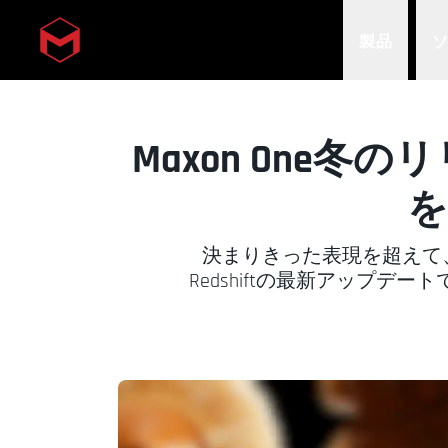
製品
Skip to main content
Maxon One
を
決まりきった表現を超えて、雪の
Redshiftの最新アップデ