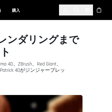
한국어
(KOREAN)
う
購入
サインイン
Toggle Search
Select Langu
ショッ
からレンダリングまで
フト
Brush、Red Giant、
rick 4Dがジンジャーブレッ