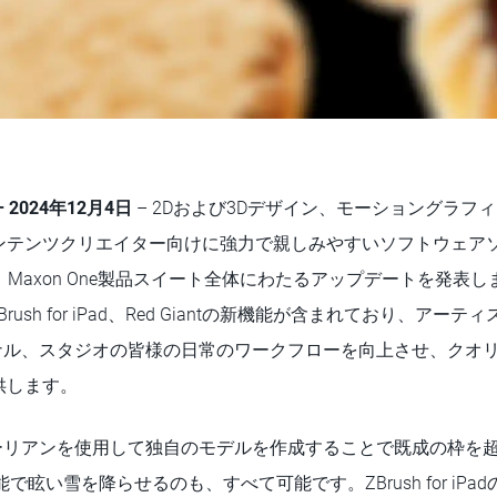
–
2024年12月4日
– 2Dおよび3Dデザイン、モーショングラフ
ンテンツクリエイター向けに強力で親しみやすいソフトウェア
、Maxon One製品スイート全体にわたるアップデートを発表しまし
sh、ZBrush for iPad、Red Giantの新機能が含まれており、
ョナル、スタジオの皆様の日常のワークフローを向上させ、クオ
供します。
Dブーリアンを使用して独自のモデルを作成することで既成の枠を超え
で眩い雪を降らせるのも、すべて可能です。ZBrush for iPa