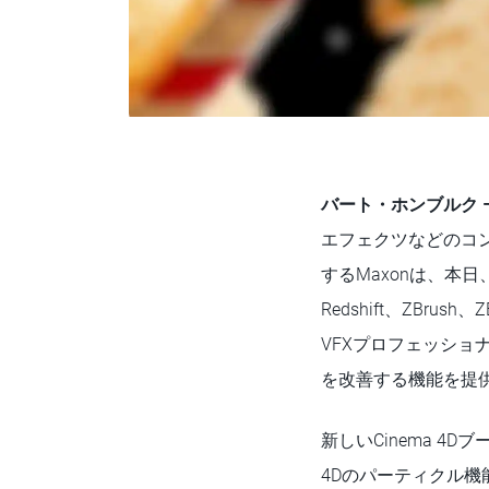
バート・ホンブルク 
エフェクツなどのコ
するMaxonは、本日
Redshift、ZBru
VFXプロフェッシ
を改善する機能を提
新しいCinema 4
4Dのパーティクル機能