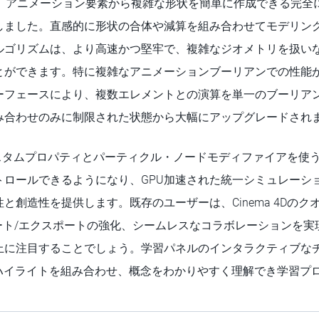
025.1は、アニメーション要素から複雑な形状を簡単に作成できる
しました。直感的に形状の合体や減算を組み合わせてモデリン
ルゴリズムは、より高速かつ堅牢で、複雑なジオメトリを扱い
とができます。特に複雑なアニメーションブーリアンでの性能
ーフェースにより、複数エレメントとの演算を単一のブーリア
み合わせのみに制限された状態から大幅にアップグレードされ
は、カスタムプロパティとパーティクル・ノードモディファイアを
トロールできるようになり、GPU加速された統一シミュレーシ
と創造性を提供します。既存のユーザーは、Cinema 4Dの
ポート/エクスポートの強化、シームレスなコラボレーションを実
上に注目することでしょう。学習パネルのインタラクティブな
Iハイライトを組み合わせ、概念をわかりやすく理解でき学習プ