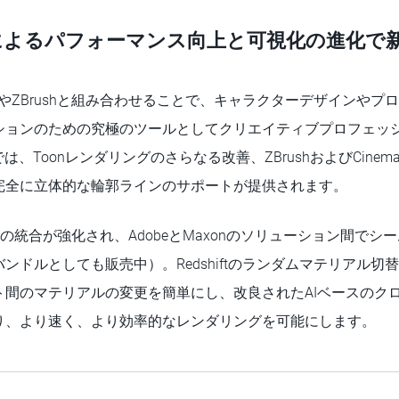
tがAIによるパフォーマンス向上と可視化の進化
nema 4DやZBrushと組み合わせることで、キャラクターデザイン
ションのための究極のツールとしてクリエイティブプロフェッ
25.2では、Toonレンダリングのさらなる改善、ZBrushおよびCine
完全に立体的な輪郭ラインのサポートが提供されます。
ceとの統合が強化され、AdobeとMaxonのソリューション間で
ドルとしても販売中）。Redshiftのランダムマテリアル切替は
ト間のマテリアルの変更を簡単にし、改良されたAIベースのク
り、より速く、より効率的なレンダリングを可能にします。