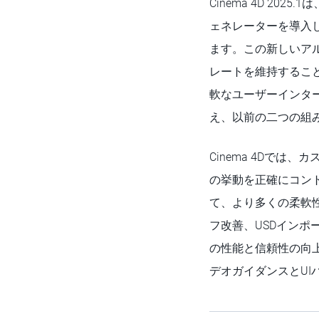
Cinema 4D 2
ェネレーターを導入
ます。この新しいア
レートを維持するこ
軟なユーザーインタ
え、以前の二つの組
Cinema 4Dで
の挙動を正確にコン
て、より多くの柔軟性
フ改善、USDイン
の性能と信頼性の向
デオガイダンスとU