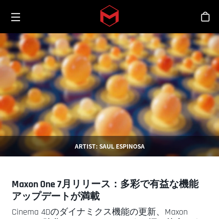
Toggle menu
Skip to main content
シ
ARTIST: SAUL ESPINOSA
Maxon One 7月リリース：多彩で有益な機能
アップデートが満載
Cinema 4Dのダイナミクス機能の更新、Maxon