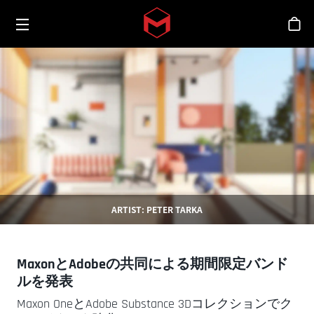
Toggle menu
Skip to main content
シ
ARTIST: PETER TARKA
MaxonとAdobeの共同による期間限定バンド
ルを発表
Maxon OneとAdobe Substance 3Dコレクションでク