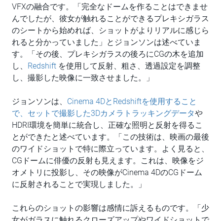
VFXの融合です。「完全なドームを作ることはできませ
んでしたが、彼女が触れることができるプレキシガラス
のシートから始めれば、ショットがよりリアルに感じら
れると分かっていました」とジョンソンは述べていま
す。「その後、プレキシガラスの後ろにCGの木を追加
し、
Redshift
を使用して反射、粗さ、透過設定を調整
し、撮影した映像に一致させました。」
ジョンソンは、
Cinema 4DとRedshiftを使用すること
で、セットで撮影した3Dカメラトラッキングデータ
や
HDRI環境を簡単に統合し、正確な照明と反射を得るこ
とができたと述べています。「この技術は、映画の最後
のワイドショットで特に際立っています。よく見ると、
CGドームに俳優の反射も見えます。これは、映像をジ
オメトリに投影し、その映像がCinema 4DのCGドーム
に反射されることで実現しました。」
これらのショットの影響は感情に訴えるものです。「少
女がガラスに触れるクローズアップやワイドショットで