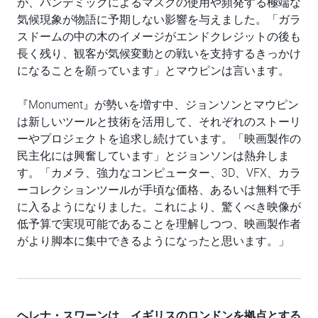
が、パンデミックによるマスクの使用や頻発する極端な
気候現象が物語に予期しない影響を与えました。「ガラ
スドームの中の木のイメージがエンドクレジットの後も
長く残り、観客が気候変動との戦いを支持するきっかけ
になることを願っています」とマウピンは言います。
『Monument』が勢いを増す中、ジョンソンとマウピン
は新しいツールと技術を活用して、それぞれのストーリ
ーやプロジェクトを追求し続けています。「映画製作の
民主化には興奮しています」とジョンソンは熱弁しま
す。「カメラ、強力なコンピューター、3D、VFX、カラ
ーコレクションツールが手頃な価格、あるいは無料で手
に入るようになりました。これにより、驚くべき映像が
低予算で実現可能であることを理解しつつ、映画製作者
がより脚本に集中できるようになったと思います。」
ヘレナ・スワーンは、イギリスのロンドンを拠点とする