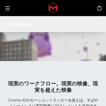
Toggle menu
Skip to main content
シ
トラッキング
CINEMA 4D
現実のワークフロー。現実の映像、現
実を超えた映像
Cinema 4Dのモーショントラッカーを使えば、すばや
くシームレスに実写映像に3Dエレメントを追加でき