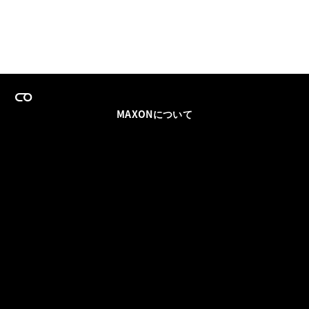
MAXONについて
採用情報
チームセールス
登録メールを更新
ソーシャル
パートナー
利用規約