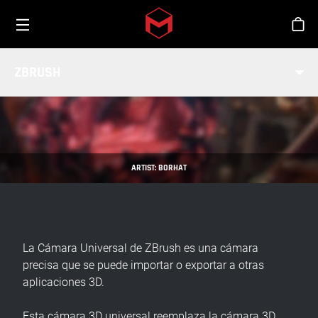
Toggle menu
Skip to main content
Tien
CÁMARA UNIVERSAL
ZBRUSH
INDUSTRIA
ARTIST: BORHAT
La Cámara Universal de ZBrush es una cámara
precisa que se puede importar o exportar a otras
aplicaciones 3D.
Esta cámara 3D universal reemplaza la cámara 3D