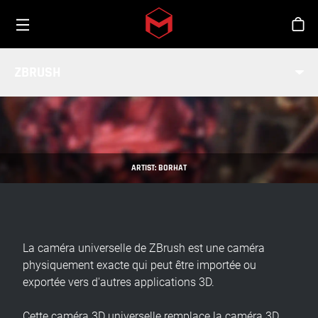
Toggle menu
Skip to main content
Bout
CAMÉRA UNIVERSELLE
ZBRUSH
INDUSTRIE
ARTIST: BORHAT
La caméra universelle de ZBrush est une caméra
physiquement exacte qui peut être importée ou
exportée vers d'autres applications 3D.
Cette caméra 3D universelle remplace la caméra 3D