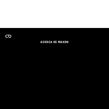
ACERCA DE MAXON
CARRERAS
PROGRAMA DE LICENCIAS DE EQUIPO
OBTENGA ACTUALIZACIONES POR EMAIL
SOCIAL
SOCIOS
IMPRIMIR