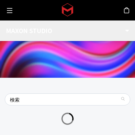
Toggle menu
Skip to main content
シ
MAXON STUDIOギャラリー
MAXON STUDIO
Maxon Studioの最新カプセルですべてをご覧ください。
search