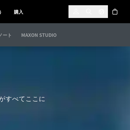
한국어
(KOREAN)
う
購入
サインイン
Toggle Search
Select Langu
ショッ
ノート
MAXON STUDIO
ルがすべてここに